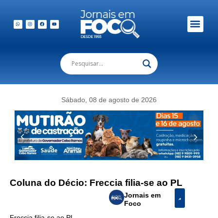
Em Foco Podc
Publicações Legais
Sábado, 08 de agosto de 2026
Coluna do Décio: Freccia filia-se ao PL
Jornais em
Foco
Freccia filia-se ao PL