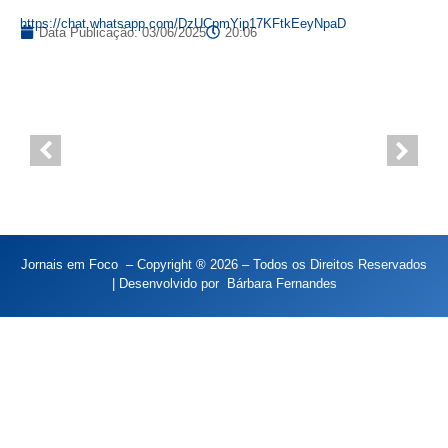
https://chat.whatsapp.com/DzUCpmYip17KFtkEeyNpaD
Data Publicação:
03/06/2025
20:06
Jornais em Foco – Copyright ® 2026 – Todos os Direitos Reservados
| Desenvolvido por
Bárbara Fernandes