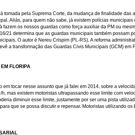
á tomada pela Suprema Corte, da mudança de finalidade das a
al. Aliás, para quem não sabe, já existem polícias municipais 
já fazem os nossos guardas como força auxiliar da PM ou mesm
1316/21 determina que as guardas municipais também possam pol
cipais. O autor é Nereu Crispim (PL-RS). A reforma administr
vê a transformação das Guardas Civis Municipais (GCM) em Po
 EM FLORIPA
 em tocar nesse assunto que já falei em 2014, sobre a veloci
 /h, mas existem motoristas ultrapassando esse limite com velo
 poderia diminuir esse limite, justamente por ser uma pista util
ara que se possa discutir e repensar. Motoristas utilizando os
SARIAL