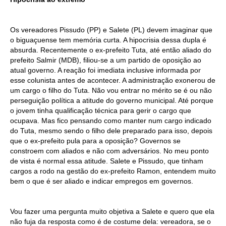
Os vereadores Pissudo (PP) e Salete (PL) devem imaginar que
o biguaçuense tem memória curta. A hipocrisia dessa dupla é
absurda. Recentemente o ex-prefeito Tuta, até então aliado do
prefeito Salmir (MDB), filiou-se a um partido de oposição ao
atual governo. A reação foi imediata inclusive informada por
esse colunista antes de acontecer. A administração exonerou de
um cargo o filho do Tuta. Não vou entrar no mérito se é ou não
perseguição política a atitude do governo municipal. Até porque
o jovem tinha qualificação técnica para gerir o cargo que
ocupava. Mas fico pensando como manter num cargo indicado
do Tuta, mesmo sendo o filho dele preparado para isso, depois
que o ex-prefeito pula para a oposição? Governos se
constroem com aliados e não com adversários. No meu ponto
de vista é normal essa atitude. Salete e Pissudo, que tinham
cargos a rodo na gestão do ex-prefeito Ramon, entendem muito
bem o que é ser aliado e indicar empregos em governos.
Vou fazer uma pergunta muito objetiva a Salete e quero que ela
não fuja da resposta como é de costume dela: vereadora, se o