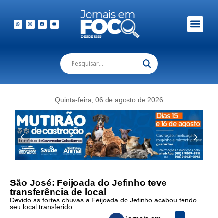
Em Foco Podc
Publicações Legais
Quinta-feira, 06 de agosto de 2026
São José: Feijoada do Jefinho teve
transferência de local
Devido as fortes chuvas a Feijoada do Jefinho acabou tendo
seu local transferido.
Jornais em