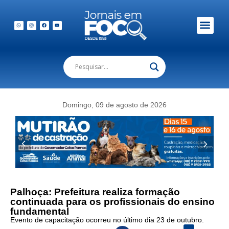
Em Foco Podc
Publicações Legais
Domingo, 09 de agosto de 2026
Palhoça: Prefeitura realiza formação
continuada para os profissionais do ensino
fundamental
Evento de capacitação ocorreu no último dia 23 de outubro.