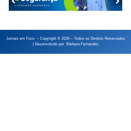
Jornais em Foco – Copyright ® 2026 – Todos os Direitos Reservados
| Desenvolvido por
Bárbara Fernandes