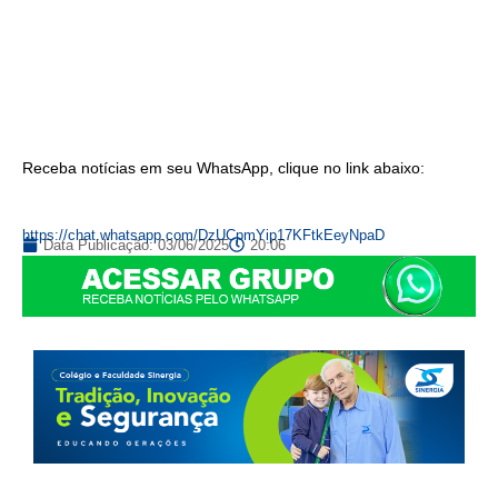
Receba notícias em seu WhatsApp, clique no link abaixo:
https://chat.whatsapp.com/DzUCpmYip17KFtkEeyNpaD
Data Publicação:
03/06/2025
20:06