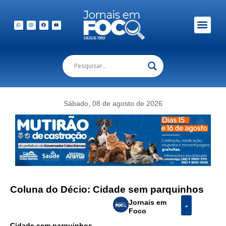
Em Foco Podc
Publicações Legais
Sábado, 08 de agosto de 2026
Coluna do Décio: Cidade sem parquinhos
Jornais em
Foco
Cidade sem parquinhos