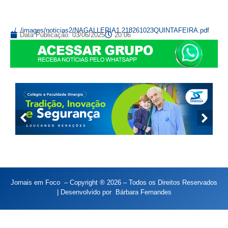
../../images/noticias2/NAGALLERIA1.218261023QUINTAFEIRA.pdf
Data Publicação:
03/06/2025
20:06
Jornais em Foco – Copyright ® 2026 – Todos os Direitos Reservados
| Desenvolvido por
Bárbara Fernandes