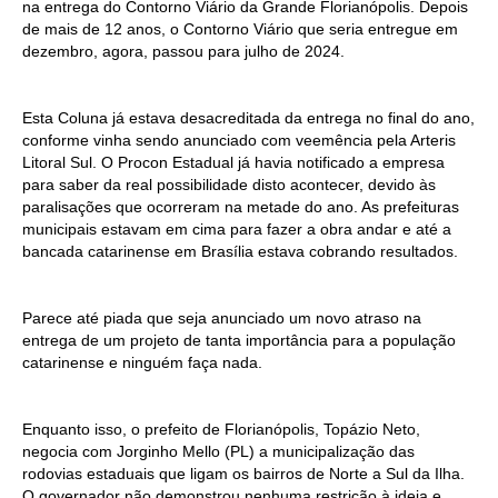
na entrega do Contorno Viário da Grande Florianópolis. Depois
de mais de 12 anos, o Contorno Viário que seria entregue em
dezembro, agora, passou para julho de 2024.
Esta Coluna já estava desacreditada da entrega no final do ano,
conforme vinha sendo anunciado com veemência pela Arteris
Litoral Sul. O Procon Estadual já havia notificado a empresa
para saber da real possibilidade disto acontecer, devido às
paralisações que ocorreram na metade do ano. As prefeituras
municipais estavam em cima para fazer a obra andar e até a
bancada catarinense em Brasília estava cobrando resultados.
Parece até piada que seja anunciado um novo atraso na
entrega de um projeto de tanta importância para a população
catarinense e ninguém faça nada.
Enquanto isso, o prefeito de Florianópolis, Topázio Neto,
negocia com Jorginho Mello (PL) a municipalização das
rodovias estaduais que ligam os bairros de Norte a Sul da Ilha.
O governador não demonstrou nenhuma restrição à ideia e