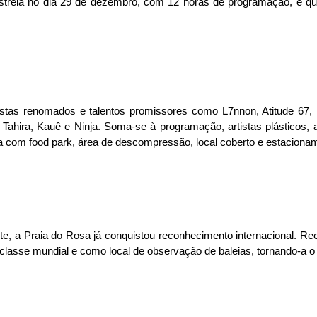
streia no dia 29 de dezembro, com 12 horas de programação, e qu
istas renomados e talentos promissores como L7nnon, Atitude 67,
Tahira, Kauê e Ninja. Soma-se à programação, artistas plásticos, ar
ta com food park, área de descompressão, local coberto e estaciona
e, a Praia do Rosa já conquistou reconhecimento internacional. Rec
 classe mundial e como local de observação de baleias, tornando-a o 