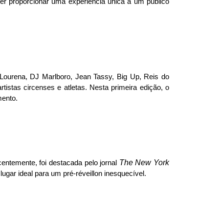
er proporcionar uma experiência única a um público
 Lourena, DJ Marlboro, Jean Tassy, Big Up, Reis do
tistas circenses e atletas. Nesta primeira edição, o
mento.
The New York
entemente, foi destacada pelo jornal
lugar ideal para um pré-réveillon inesquecível.