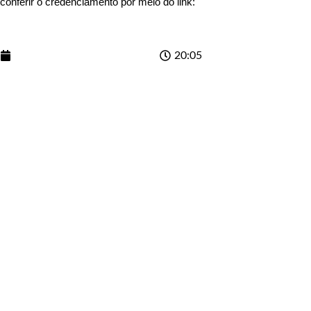
conferir o credenciamento por meio do link:
https://www.diariomunici
Data Publicação:
03/06/2025
20:05