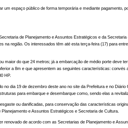
sar um espaço público de forma temporária e mediante pagamento, po
ecretaria de Planejamento e Assuntos Estratégicos e da Secretaria 
 na região. Os interessados têm até esta terça-feira (17) para entr
ou maior do que 24 metros; já a embarcação de médio porte deve ter
inferior a 8m e que apresentem as seguintes características: convé
30 HP.
o no dia 19 de dezembro deste ano no site da Prefeitura e no Diário
s estruturas para embarque e desembarque como, sendo elas a revitali
aste ou danificadas, para conservação das características originais
 Planejamento e Assuntos Estratégicos e Secretaria de Cultura.
er renovado de acordo com as Secretarias de Planejamento e Assunt