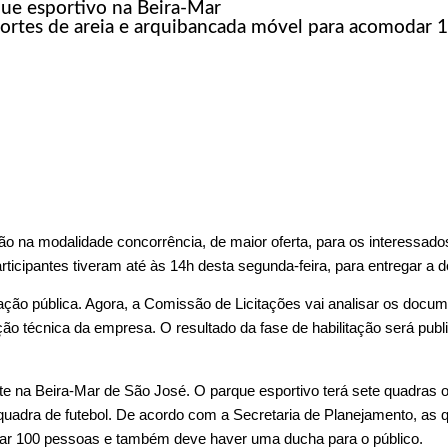
que esportivo na Beira-Mar
esportes de areia e arquibancada móvel para acomodar 
ção na modalidade concorrência, de maior oferta, para os interessad
rticipantes tiveram até às 14h desta segunda-feira, para entregar a 
o pública. Agora, a Comissão de Licitações vai analisar os docume
ação técnica da empresa. O resultado da fase de habilitação será pub
te na Beira-Mar de São José. O parque esportivo terá sete quadras ofi
 quadra de futebol. De acordo com a Secretaria de Planejamento, a
dar 100 pessoas e também deve haver uma ducha para o público.