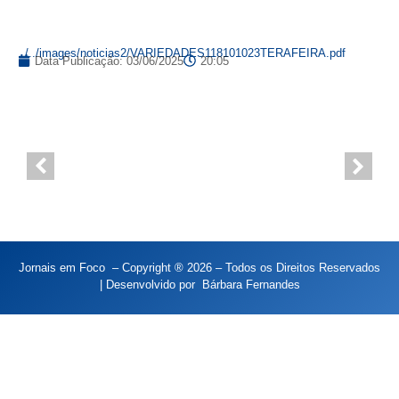
../../images/noticias2/VARIEDADES118101023TERAFEIRA.pdf
Data Publicação:
03/06/2025
20:05
Jornais em Foco – Copyright ® 2026 – Todos os Direitos Reservados
| Desenvolvido por
Bárbara Fernandes