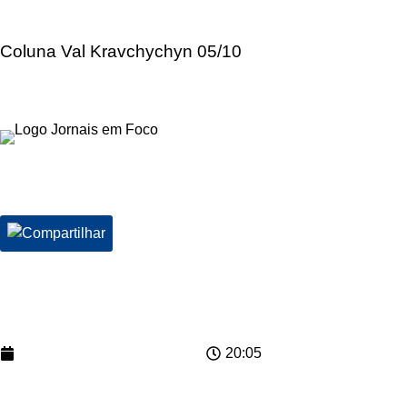
Coluna Val Kravchychyn 05/10
../../images/noticias2/NAGALLERIA1.215051023QUINTAFEIRA
Data Publicação:
03/06/2025
20:05