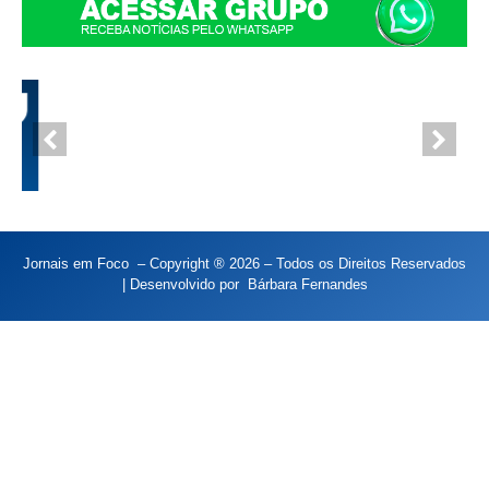
Jornais em Foco – Copyright ® 2026 – Todos os Direitos Reservados
| Desenvolvido por
Bárbara Fernandes