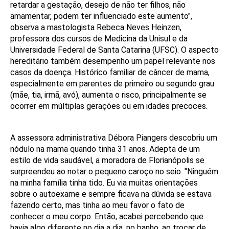
retardar a gestação, desejo de não ter filhos, não
amamentar, podem ter influenciado este aumento",
observa a mastologista Rebeca Neves Heinzen,
professora dos cursos de Medicina da Unisul e da
Universidade Federal de Santa Catarina (UFSC). O aspecto
hereditário também desempenho um papel relevante nos
casos da doença. Histórico familiar de câncer de mama,
especialmente em parentes de primeiro ou segundo grau
(mãe, tia, irmã, avó), aumenta o risco, principalmente se
ocorrer em múltiplas gerações ou em idades precoces.
A assessora administrativa Débora Piangers descobriu um
nódulo na mama quando tinha 31 anos. Adepta de um
estilo de vida saudável, a moradora de Florianópolis se
surpreendeu ao notar o pequeno caroço no seio. "Ninguém
na minha família tinha tido. Eu via muitas orientações
sobre o autoexame e sempre ficava na dúvida se estava
fazendo certo, mas tinha ao meu favor o fato de
conhecer o meu corpo. Então, acabei percebendo que
havia algo diferente no dia a dia, no banho, ao trocar de