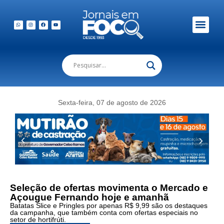
Em Foco Podc
Publicações Legais
Sexta-feira, 07 de agosto de 2026
Seleção de ofertas movimenta o Mercado e
Açougue Fernando hoje e amanhã
Batatas Slice e Pringles por apenas R$ 9,99 são os destaques
da campanha, que também conta com ofertas especiais no
setor de hortifrúti.