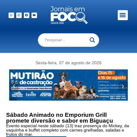
Em Foco Podc
Publicações Legais
Sexta-feira, 07 de agosto de 2026
Foto:
Sábado Animado no Emporium Grill
Sábado
promete diversão e sabor em Biguaçu
animado
Evento especial neste sábado (13) traz presença do Mickey, da
no
vaquinha e buffet completo com carnes grelhadas, saladas e
Restaurante
frutos do mar.