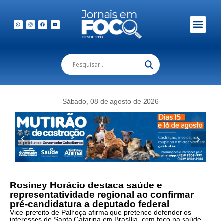
Em Foco Podc
Publicações Legais
Sábado, 08 de agosto de 2026
Rosiney Horácio destaca saúde e
representatividade regional ao confirmar
pré-candidatura a deputado federal
Vice-prefeito de Palhoça afirma que pretende defender os
interesses de Santa Catarina em Brasília, com foco na saúde