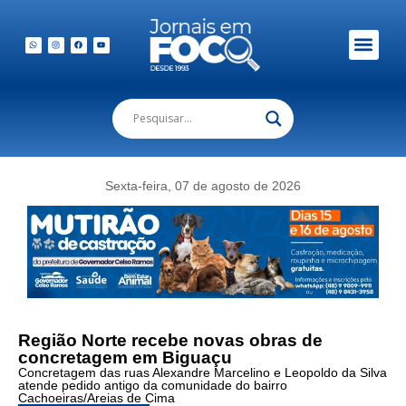
Em Foco Podc
Publicações Legais
Sexta-feira, 07 de agosto de 2026
Região Norte recebe novas obras de
concretagem em Biguaçu
Concretagem das ruas Alexandre Marcelino e Leopoldo da Silva
atende pedido antigo da comunidade do bairro
Cachoeiras/Areias de Cima