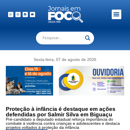
Em Foco Podc
Publicações Legais
Sexta-feira, 07 de agosto de 2026
Foto:
Salmir
Silva
destaca
ações
Proteção à infância é destaque em ações
voltadas
defendidas por Salmir Silva em Biguaçu
à
Pré-candidato a deputado estadual reforça importância do
proteção
combate à violência contra crianças e adolescentes e destaca
da
projetos voltados à proteção da infância