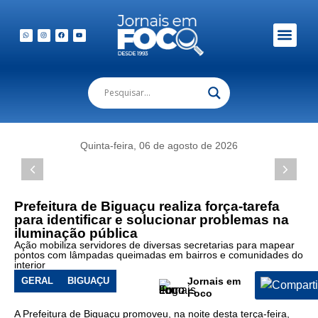
Em Foco Podc
Publicações Legais
Quinta-feira, 06 de agosto de 2026
Foto:
Servidores
de
diversas
Prefeitura de Biguaçu realiza força-tarefa
para identificar e solucionar problemas na
secretarias
iluminação pública
participaram
Ação mobiliza servidores de diversas secretarias para mapear
da
pontos com lâmpadas queimadas em bairros e comunidades do
força-
interior
tarefa
GERAL
BIGUAÇU
Jornais em
Foco
A Prefeitura de Biguaçu promoveu, na noite desta terça-feira,