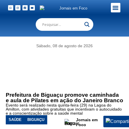
Foto:
Ação
Em Foco Podc
Publicações Legais
do
Janeiro
Branco
convida
Sábado, 08 de agosto de 2026
população
de
Biguaçu
para
caminhada
e
aula
de
Prefeitura de Biguaçu promove caminhada
Pilates
e aula de Pilates em ação do Janeiro Branco
na
Evento será realizado nesta quinta-feira (29) na Lagoa do
Lagoa
Amilton, com atividades gratuitas que incentivam o autocuidado
do
e a conscientização sobre a saúde mental
Amilton
SAÚDE
BIGUAÇU
Jornais em
Foco