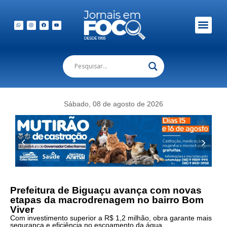
Em Foco Podc
Publicações Legais
Sábado, 08 de agosto de 2026
Prefeitura de Biguaçu avança com novas
etapas da macrodrenagem no bairro Bom
Viver
Com investimento superior a R$ 1,2 milhão, obra garante mais
segurança e eficiência no escoamento da água,