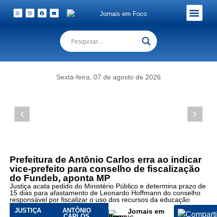
Foto:
Justiça
determina
Em Foco Podc
Publicações Legais
afastamento
do
vice-
prefeito
Sexta-feira, 07 de agosto de 2026
Leonardo
Hoffmann
(a
esq.
na.
foto
com
o
Prefeitura de Antônio Carlos erra ao indicar
prefeito
vice-prefeito para conselho de fiscalização
Nelinho)
do Fundeb, aponta MP
do
Justiça acata pedido do Ministério Público e determina prazo de
conselho
15 dias para afastamento de Leonardo Hoffmann do conselho
do
responsável por fiscalizar o uso dos recursos da educação
Fundeb
JUSTIÇA
ANTÔNIO
Jornais em
CARLOS