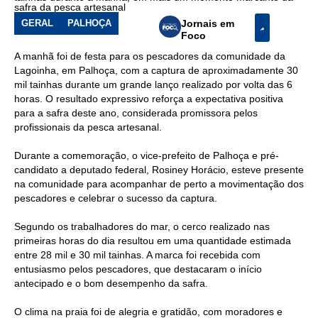
de
safra da pesca artesanal
tainhas
GERAL
PALHOÇA
Jornais em
Foco
A manhã foi de festa para os pescadores da comunidade da
Lagoinha, em Palhoça, com a captura de aproximadamente 30
mil tainhas durante um grande lanço realizado por volta das 6
horas. O resultado expressivo reforça a expectativa positiva
para a safra deste ano, considerada promissora pelos
profissionais da pesca artesanal.
Durante a comemoração, o vice-prefeito de Palhoça e pré-
candidato a deputado federal, Rosiney Horácio, esteve presente
na comunidade para acompanhar de perto a movimentação dos
pescadores e celebrar o sucesso da captura.
Segundo os trabalhadores do mar, o cerco realizado nas
primeiras horas do dia resultou em uma quantidade estimada
entre 28 mil e 30 mil tainhas. A marca foi recebida com
entusiasmo pelos pescadores, que destacaram o início
antecipado e o bom desempenho da safra.
O clima na praia foi de alegria e gratidão, com moradores e