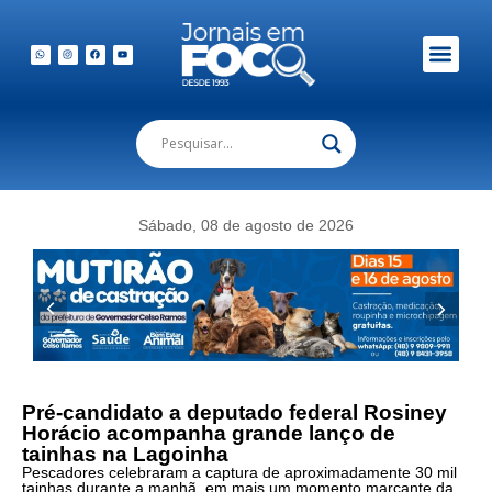
Em Foco Podc
Publicações Legais
Sábado, 08 de agosto de 2026
Foto:
Rosiney
Pré-candidato a deputado federal Rosiney
Horácio acompanha grande lanço de
prestigiou
tainhas na Lagoinha
a
Pescadores celebraram a captura de aproximadamente 30 mil
captura
tainhas durante a manhã, em mais um momento marcante da