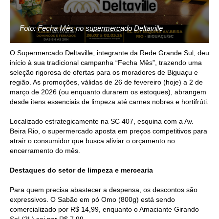
Foto: Fecha Mês no supermercado Deltaville
O Supermercado Deltaville, integrante da Rede Grande Sul, deu
início à sua tradicional campanha “Fecha Mês”, trazendo uma
seleção rigorosa de ofertas para os moradores de Biguaçu e
região. As promoções, válidas de 26 de fevereiro (hoje) a 2 de
março de 2026 (ou enquanto durarem os estoques), abrangem
desde itens essenciais de limpeza até carnes nobres e hortifrúti.
Localizado estrategicamente na SC 407, esquina com a Av.
Beira Rio, o supermercado aposta em preços competitivos para
atrair o consumidor que busca aliviar o orçamento no
encerramento do mês.
Destaques do setor de limpeza e mercearia
Para quem precisa abastecer a despensa, os descontos são
expressivos. O Sabão em pó Omo (800g) está sendo
comercializado por R$ 14,99, enquanto o Amaciante Girando
Sol (2L) sai por R$ 7,99.