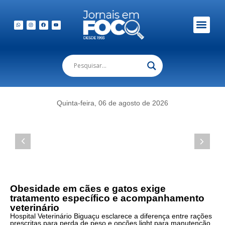
Em Foco Podc
Publicações Legais
Quinta-feira, 06 de agosto de 2026
Obesidade em cães e gatos exige
tratamento específico e acompanhamento
veterinário
Hospital Veterinário Biguaçu esclarece a diferença entre rações
prescritas para perda de peso e opções light para manutenção