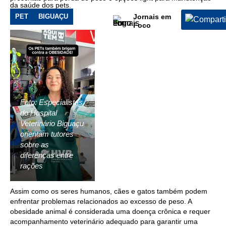
da saúde dos pets.
PET
BIGUAÇU
Jornais em
Foco
Foto: Especialistas
do Hospital
Veterinário Biguaçu
orientam tutores
sobre as
diferenças entre
rações
Assim como os seres humanos, cães e gatos também podem
enfrentar problemas relacionados ao excesso de peso. A
obesidade animal é considerada uma doença crônica e requer
acompanhamento veterinário adequado para garantir uma