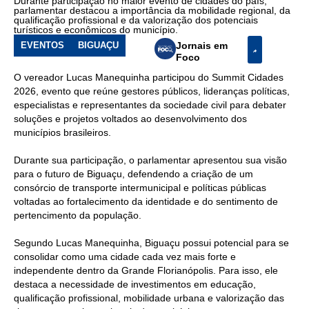
Durante participação no maior evento de cidades do país,
parlamentar destacou a importância da mobilidade regional, da
desenvolvimento
qualificação profissional e da valorização dos potenciais
de
turísticos e econômicos do município.
Biguaçu
EVENTOS
BIGUAÇU
Jornais em
Foco
O vereador Lucas Manequinha participou do Summit Cidades
2026, evento que reúne gestores públicos, lideranças políticas,
especialistas e representantes da sociedade civil para debater
soluções e projetos voltados ao desenvolvimento dos
municípios brasileiros.
Durante sua participação, o parlamentar apresentou sua visão
para o futuro de Biguaçu, defendendo a criação de um
consórcio de transporte intermunicipal e políticas públicas
voltadas ao fortalecimento da identidade e do sentimento de
pertencimento da população.
Segundo Lucas Manequinha, Biguaçu possui potencial para se
consolidar como uma cidade cada vez mais forte e
independente dentro da Grande Florianópolis. Para isso, ele
destaca a necessidade de investimentos em educação,
qualificação profissional, mobilidade urbana e valorização das