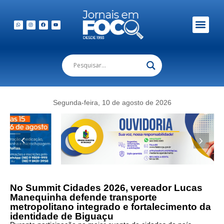
Em Foco Podc
Publicações Legais
Foto:
Durante
o
Segunda-feira, 10 de agosto de 2026
Summit
Cidades
2026,
o
vereador
Lucas
Manequinha
apresentou
No Summit Cidades 2026, vereador Lucas
sua
Manequinha defende transporte
visão
metropolitano integrado e fortalecimento da
para
identidade de Biguaçu
o