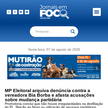
Em Foco Podc
Publicações Legais
Sexta-feira, 07 de agosto de 2026
MP Eleitoral arquiva denúncia contra a
vereadora Bia Borba e afasta acusações
sobre mudança partidária
Promotoria conclui que não houve irregularidades na desfiliação
do PL, filiação ao Novo ou utilização de recursos partidários