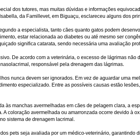
cial dos tutores, mas muitas dúvidas e informações equivocad
Isabella, da Famillevet, em Biguaçu, esclareceu alguns dos pri
Segundo a especialista, tanto cães quanto gatos podem desenv
imento, estar relacionada ao diabetes ou até mesmo ser congên
uiçado significa catarata, sendo necessária uma avaliação profi
ssivo. De acordo com a veterinária, o excesso de lágrimas não
to nasolacrimal, responsável pela drenagem das lágrimas.
lhos nunca devem ser ignorados. Em vez de aguardar uma melho
endimento especializado. Entre as possíveis causas estão lesõe
da às manchas avermelhadas em cães de pelagem clara, a espec
lina. A coloração avermelhada ou amarronzada ocorre devido à o
no sistema de drenagem lacrimal.
 dos pets seja avaliada por um médico-veterinário, garantindo