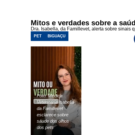
Mitos e verdades sobre a saú
Dra. Isabella, da Famillevet, alerta sobre sinai
PET
BIGUAÇU
Foto: Médica
Veterinária Isabella
da Famillevet
esclarece sobre
sáude dos olhos
dos pets