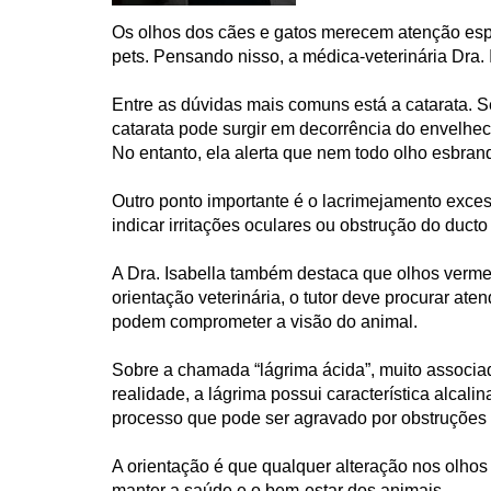
Os olhos dos cães e gatos merecem atenção espe
pets. Pensando nisso, a médica-veterinária Dra. 
Entre as dúvidas mais comuns está a catarata. 
catarata pode surgir em decorrência do envelhec
No entanto, ela alerta que nem todo olho esbranq
Outro ponto importante é o lacrimejamento exce
indicar irritações oculares ou obstrução do duc
A Dra. Isabella também destaca que olhos verme
orientação veterinária, o tutor deve procurar at
podem comprometer a visão do animal.
Sobre a chamada “lágrima ácida”, muito associa
realidade, a lágrima possui característica alca
processo que pode ser agravado por obstruções 
A orientação é que qualquer alteração nos olhos
manter a saúde e o bem-estar dos animais.