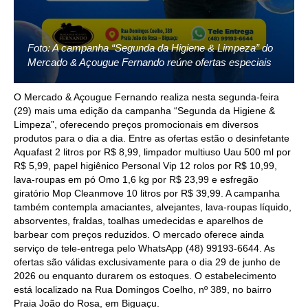
Foto: A campanha “Segunda da Higiene & Limpeza” do
Mercado & Açougue Fernando reúne ofertas especiais
O Mercado & Açougue Fernando realiza nesta segunda-feira
(29) mais uma edição da campanha “Segunda da Higiene &
Limpeza”, oferecendo preços promocionais em diversos
produtos para o dia a dia. Entre as ofertas estão o desinfetante
Aquafast 2 litros por R$ 8,99, limpador multiuso Uau 500 ml por
R$ 5,99, papel higiênico Personal Vip 12 rolos por R$ 10,99,
lava-roupas em pó Omo 1,6 kg por R$ 23,99 e esfregão
giratório Mop Cleanmove 10 litros por R$ 39,99. A campanha
também contempla amaciantes, alvejantes, lava-roupas líquido,
absorventes, fraldas, toalhas umedecidas e aparelhos de
barbear com preços reduzidos. O mercado oferece ainda
serviço de tele-entrega pelo WhatsApp (48) 99193-6644. As
ofertas são válidas exclusivamente para o dia 29 de junho de
2026 ou enquanto durarem os estoques. O estabelecimento
está localizado na Rua Domingos Coelho, nº 389, no bairro
Praia João do Rosa, em Biguaçu.