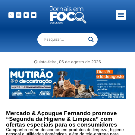
Em Foco Podc
Publicações Legais
Quinta-feira, 06 de agosto de 2026
Mercado & Açougue Fernando promove
“Segunda da Higiene & Limpeza” com
ofertas especiais para os consumidores
Campanha reúne descontos em produtos de limpeza, higiene
pessoal e utilidades domésticas, além de tele-entrega para