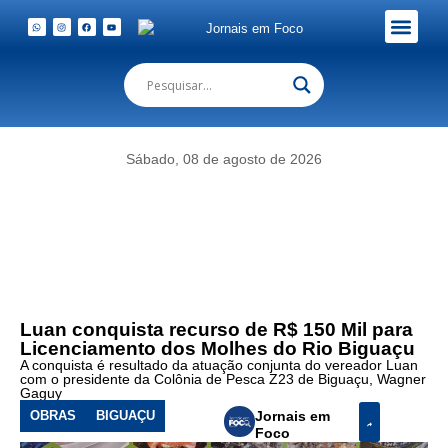
Em Foco Podc
Publicações Legais
Sábado, 08 de agosto de 2026
Luan conquista recurso de R$ 150 Mil para
Licenciamento dos Molhes do Rio Biguaçu
A conquista é resultado da atuação conjunta do vereador Luan
com o presidente da Colônia de Pesca Z23 de Biguaçu, Wagner
Gaguy
OBRAS
BIGUAÇU
Jornais em
Foco