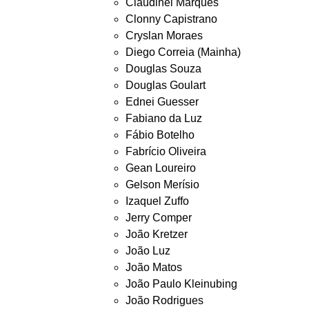
Claudinei Marques
Clonny Capistrano
Cryslan Moraes
Diego Correia (Mainha)
Douglas Souza
Douglas Goulart
Ednei Guesser
Fabiano da Luz
Fábio Botelho
Fabrício Oliveira
Gean Loureiro
Gelson Merísio
Izaquel Zuffo
Jerry Comper
João Kretzer
João Luz
João Matos
João Paulo Kleinubing
João Rodrigues