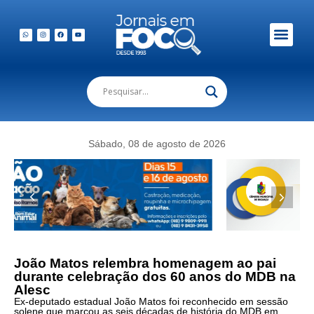
Em Foco Podc
Publicações Legais
Sábado, 08 de agosto de 2026
João Matos relembra homenagem ao pai
durante celebração dos 60 anos do MDB na
Alesc
Ex-deputado estadual João Matos foi reconhecido em sessão
solene que marcou as seis décadas de história do MDB em