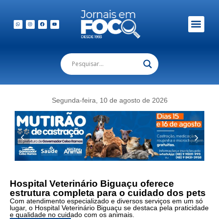
Em Foco Podc
Publicações Legais
Foto:
Hospital
Segunda-feira, 10 de agosto de 2026
Veterinário
Biguaçu
reúne
serviços
completos
para
o
bem-
Hospital Veterinário Biguaçu oferece
estar
estrutura completa para o cuidado dos pets
dos
Com atendimento especializado e diversos serviços em um só
pets
lugar, o Hospital Veterinário Biguaçu se destaca pela praticidade
(Foto
e qualidade no cuidado com os animais.