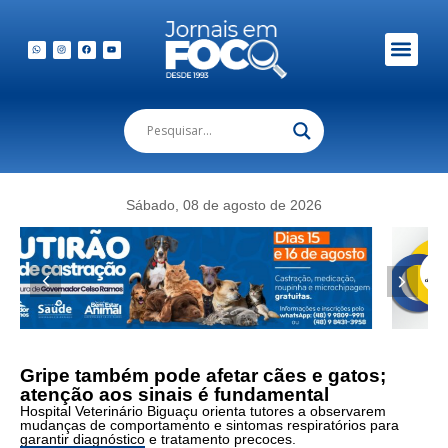
Em Foco Podc
Publicações Legais
Foto:
Sábado, 08 de agosto de 2026
Cães
e
gatos
também
podem
apresentar
sintomas
de
Gripe também pode afetar cães e gatos;
gripe
atenção aos sinais é fundamental
e
Hospital Veterinário Biguaçu orienta tutores a observarem
outras
mudanças de comportamento e sintomas respiratórios para
doenças
garantir diagnóstico e tratamento precoces.