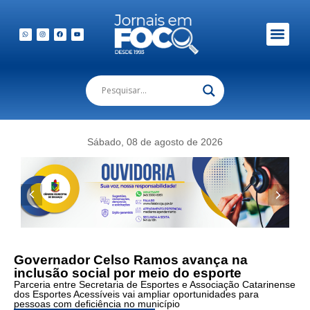
Em Foco Podc
Publicações Legais
Foto:
Sábado, 08 de agosto de 2026
Douglas
Goulart:
ampliação
e
inclusão
de
pessoas
com
Governador Celso Ramos avança na
deficiência
inclusão social por meio do esporte
por
Parceria entre Secretaria de Esportes e Associação Catarinense
meio
dos Esportes Acessíveis vai ampliar oportunidades para
do
pessoas com deficiência no município