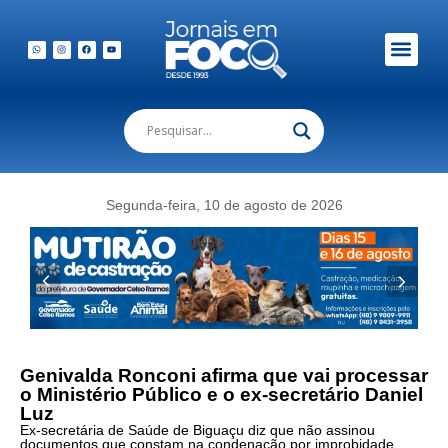
Em Foco Podc
Publicações Legais
Segunda-feira, 10 de agosto de 2026
Genivalda Ronconi afirma que vai processar
o Ministério Público e o ex-secretário Daniel
Luz
Ex-secretária de Saúde de Biguaçu diz que não assinou
documentos que constam na condenação por improbidade