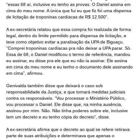
“essas 68 aí, inclusive eu tenho as provas. O Daniel assina em
cima do meu nome. A única que fui eu que fiz foi uma dispensa
de licitação de troponinas cardíacas de R$ 12.500”.
A ex-secretária relatou que essa compra foi realizada de forma
legal, dentro do limite permitido para dispensa de licitação, e
teve como objetivo evitar a paralisação da UPA de Biguaçu.
“Comprei troponinas cardíacas pra não deixar a UPA parar. Só.
Essa de 68, o Daniel modificou o termo de referência, mandou
eu assinar, eu disse pra ele que eu não ia assinar. Ele assina
em cima do meu nome e eu tenho o documento dele assinando
em cima”, afirmou.
Genivalda também disse que deixará o caso sob
responsabilidade da Justiça, e que tomará medidas judiciais
contra os responsáveis. “Vou processar o Ministério Público,
vou processar o Daniel. Ele disse que, na minha ausência,
assinou por mim. Não. Não tinha poderes sobre ele, inclusive
tem um decreto e eu tenho cópia do decreto”, disse.
A ex-secretária afirma que o decreto ao qual se refere retirava
parte de suas atribuições e determinava que apenas o