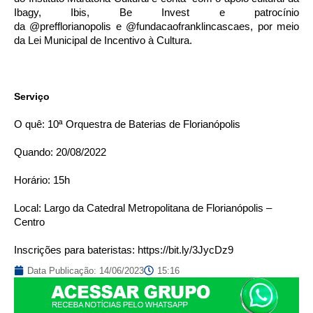
Ibagy, Ibis, Be Invest e patrocínio
da
@prefflorianopolis
e
@fundacaofranklincascaes
, por meio
da Lei Municipal de Incentivo à Cultura.
Serviço
O quê: 10ª Orquestra de Baterias de Florianópolis
Quando: 20/08/2022
Horário: 15h
Local: Largo da Catedral Metropolitana de Florianópolis –
Centro
Inscrições para bateristas:
https://bit.ly/3JycDz9
Data Publicação:
14/06/2023
15:16