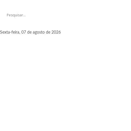
Sexta-feira, 07 de agosto de 2026
A
capital
catarinense
também
é
responsável
por
promover
grandes