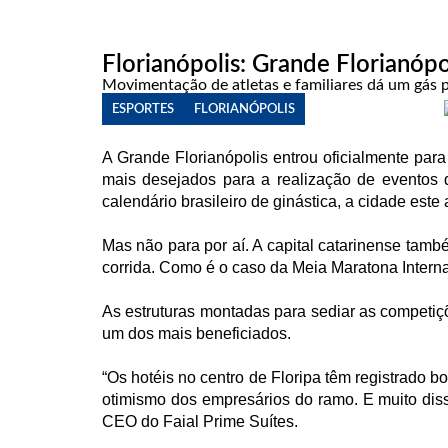
encontros
de
Florianópolis: Grande Florianópo
atletas.
(Foto:
Movimentação de atletas e familiares dá um gás p
Divulgação)
ESPORTES
FLORIANÓPOLIS
A Grande Florianópolis entrou oficialmente para
mais desejados para a realização de eventos d
calendário brasileiro de ginástica, a cidade es
Mas não para por aí. A capital catarinense tam
corrida. Como é o caso da Meia Maratona Interna
As estruturas montadas para sediar as competiç
um dos mais beneficiados.
“Os hotéis no centro de Floripa têm registrado 
otimismo dos empresários do ramo. E muito diss
CEO do Faial Prime Suítes.