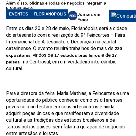
novidades.
Além disso, oficinas e rodas de negócios integram a
(Foto:
programação.
Divulgação)
EVENTOS
FLORIANÓPOLIS
Jornais em
Foco
Entre os dias 20 e 28 de maio, Florianópolis será a cidade
do artesanato com a realização da 9ª Feincartes – Feira
Internacional de Artesanato e Decoração na capital
catarinense. O evento reunirá trabalhos de mais de
230
, vindos de
e de
expositores
17 estados brasileiros
17
, no Centrosul, em um verdadeiro intercâmbio
países
cultural.
Para a diretora da feira, Maria Mathias, a Feincartes é uma
oportunidade do público conhecer como os diferentes
povos se manifestam em seus artesanatos e ainda
adquirir peças únicas e que manifestam a diversidade
cultural e as tradições dos estados brasileiros e de
tantos outros países, sem falar na geração de negócios
entre artesãos e lojistas.