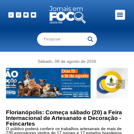
Em Foco Podc
Publicações Legais
Sábado, 08 de agosto de 2026
Nesta
edição,
a
Feincartes
apresenta
Florianópolis: Começa sábado (20) a Feira
uma
Internacional de Artesanato e Decoração -
série
Feincartes
de
O público poderá conferir os trabalhos artesanais de mais de
230 expositores vindos de 17 países e 17 estados brasileiros.