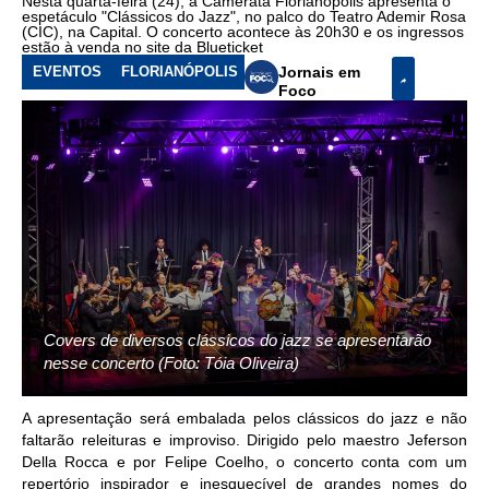
Nesta quarta-feira (24), a Camerata Florianópolis apresenta o
espetáculo "Clássicos do Jazz", no palco do Teatro Ademir Rosa
(CIC), na Capital. O concerto acontece às 20h30 e os ingressos
estão à venda no site da Blueticket
EVENTOS
FLORIANÓPOLIS
Jornais em
Foco
Covers de diversos clássicos do jazz se apresentarão
nesse concerto (Foto: Tóia Oliveira)
A apresentação será embalada pelos clássicos do jazz e não
faltarão releituras e improviso. Dirigido pelo maestro Jeferson
Della Rocca e por Felipe Coelho, o concerto conta com um
repertório inspirador e inesquecível de grandes nomes do