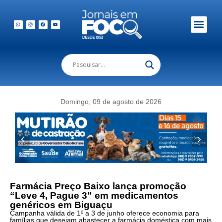
Em Foco Podc
Publicações Legais
Domingo, 09 de agosto de 2026
Farmácia Preço Baixo lança promoção
“Leve 4, Pague 3” em medicamentos
genéricos em Biguaçu
Campanha válida de 1º a 3 de junho oferece economia para
famílias que desejam abastecer a farmácia doméstica com mais