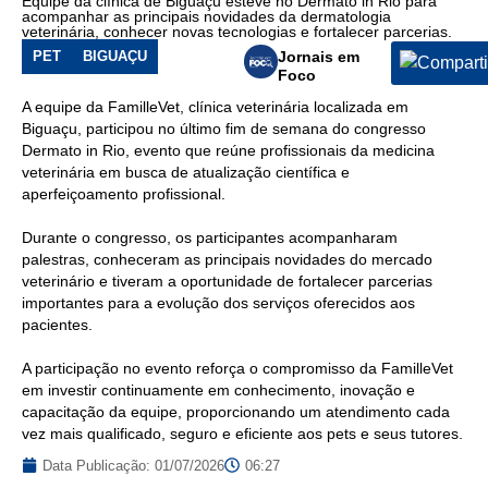
Equipe da clínica de Biguaçu esteve no Dermato in Rio para
Dermato
acompanhar as principais novidades da dermatologia
in
veterinária, conhecer novas tecnologias e fortalecer parcerias.
Rio
PET
BIGUAÇU
Jornais em
Foco
A equipe da FamilleVet, clínica veterinária localizada em
Biguaçu, participou no último fim de semana do congresso
Dermato in Rio, evento que reúne profissionais da medicina
veterinária em busca de atualização científica e
aperfeiçoamento profissional.
Durante o congresso, os participantes acompanharam
palestras, conheceram as principais novidades do mercado
veterinário e tiveram a oportunidade de fortalecer parcerias
importantes para a evolução dos serviços oferecidos aos
pacientes.
A participação no evento reforça o compromisso da FamilleVet
em investir continuamente em conhecimento, inovação e
capacitação da equipe, proporcionando um atendimento cada
vez mais qualificado, seguro e eficiente aos pets e seus tutores.
Data Publicação:
01/07/2026
06:27