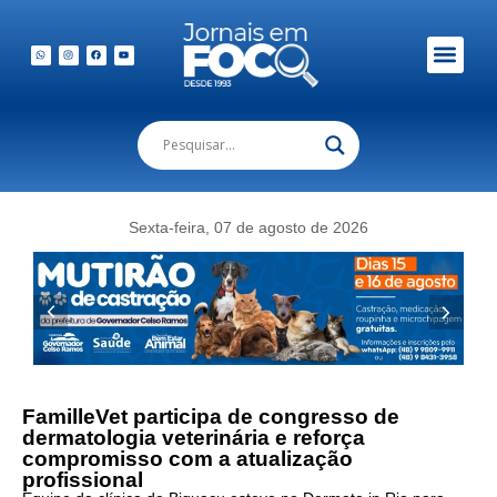
Em Foco Podc
Publicações Legais
Sexta-feira, 07 de agosto de 2026
Foto:
Equipe
da
FamilleVet
FamilleVet participa de congresso de
participou
dermatologia veterinária e reforça
compromisso com a atualização
do
profissional
congresso