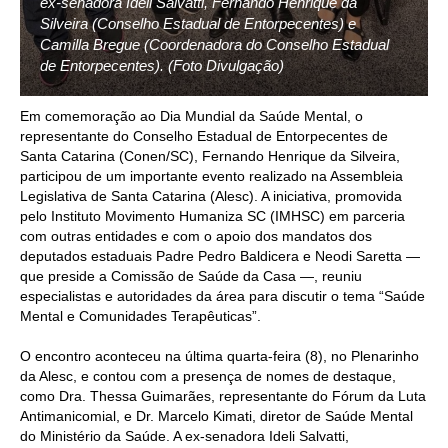
ex-senadora Ideli Salvatti, Fernando Henrique da
Silveira (Conselho Estadual de Entorpecentes) e
Camilla Bregue (Coordenadora do Conselho Estadual
de Entorpecentes). (Foto Divulgação)
Em comemoração ao Dia Mundial da Saúde Mental, o
representante do Conselho Estadual de Entorpecentes de
Santa Catarina (Conen/SC), Fernando Henrique da Silveira,
participou de um importante evento realizado na Assembleia
Legislativa de Santa Catarina (Alesc). A iniciativa, promovida
pelo Instituto Movimento Humaniza SC (IMHSC) em parceria
com outras entidades e com o apoio dos mandatos dos
deputados estaduais Padre Pedro Baldicera e Neodi Saretta —
que preside a Comissão de Saúde da Casa —, reuniu
especialistas e autoridades da área para discutir o tema “Saúde
Mental e Comunidades Terapêuticas”.
O encontro aconteceu na última quarta-feira (8), no Plenarinho
da Alesc, e contou com a presença de nomes de destaque,
como Dra. Thessa Guimarães, representante do Fórum da Luta
Antimanicomial, e Dr. Marcelo Kimati, diretor de Saúde Mental
do Ministério da Saúde. A ex-senadora Ideli Salvatti,