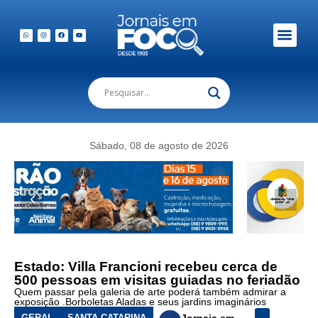
Em Foco Podc
Publicações Legais
Sábado, 08 de agosto de 2026
Estado: Villa Francioni recebeu cerca de
500 pessoas em visitas guiadas no feriadão
Quem passar pela galeria de arte poderá também admirar a
exposição .Borboletas Aladas e seus jardins imaginários
GERAL
SANTA CATARINA
Jornais em