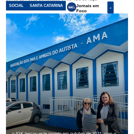
SOCIAL
SANTA CATARINA
Jornais em
Foco
o IGK lançou este projeto em outubro de 2021, com o