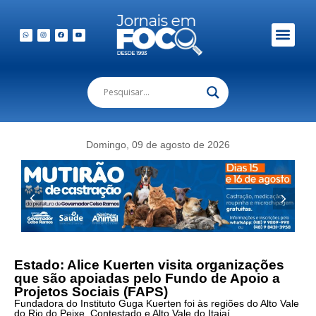
Em Foco Podc
Publicações Legais
Domingo, 09 de agosto de 2026
Estado: Alice Kuerten visita organizações
que são apoiadas pelo Fundo de Apoio a
Projetos Sociais (FAPS)
Fundadora do Instituto Guga Kuerten foi às regiões do Alto Vale
do Rio do Peixe, Contestado e Alto Vale do Itajaí