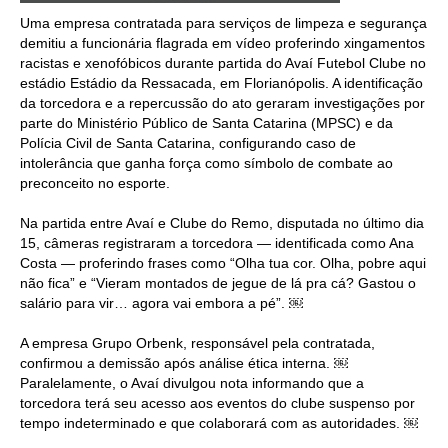
Uma empresa contratada para serviços de limpeza e segurança
demitiu a funcionária flagrada em vídeo proferindo xingamentos
racistas e xenofóbicos durante partida do Avaí Futebol Clube no
estádio Estádio da Ressacada, em Florianópolis. A identificação
da torcedora e a repercussão do ato geraram investigações por
parte do Ministério Público de Santa Catarina (MPSC) e da
Polícia Civil de Santa Catarina, configurando caso de
intolerância que ganha força como símbolo de combate ao
preconceito no esporte.
Na partida entre Avaí e Clube do Remo, disputada no último dia
15, câmeras registraram a torcedora — identificada como Ana
Costa — proferindo frases como “Olha tua cor. Olha, pobre aqui
não fica” e “Vieram montados de jegue de lá pra cá? Gastou o
salário para vir… agora vai embora a pé”. ￼
A empresa Grupo Orbenk, responsável pela contratada,
confirmou a demissão após análise ética interna. ￼
Paralelamente, o Avaí divulgou nota informando que a
torcedora terá seu acesso aos eventos do clube suspenso por
tempo indeterminado e que colaborará com as autoridades. ￼