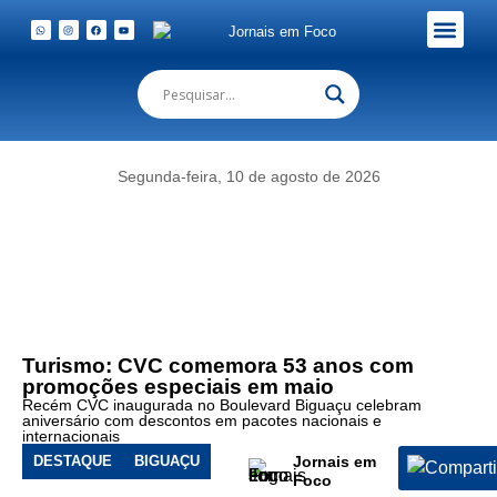
Sul
da
CVC),
Em Foco Podc
Publicações Legais
os
irmãos
Marcos
e
Segunda-feira, 10 de agosto de 2026
Rafael
Maravalhas
(franqueado
CVC
Biguaçu)
e
Vanderli
Cominara
Turismo: CVC comemora 53 anos com
(Master
promoções especiais em maio
franqueada
Recém CVC inaugurada no Boulevard Biguaçu celebram
de
aniversário com descontos em pacotes nacionais e
Santa
internacionais
Catarina)
DESTAQUE
BIGUAÇU
Jornais em
Foco