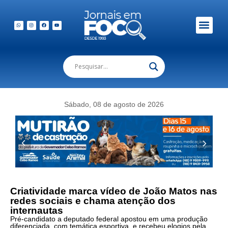
Em Foco Podc
Publicações Legais
Sábado, 08 de agosto de 2026
Criatividade marca vídeo de João Matos nas
redes sociais e chama atenção dos
internautas
Pré-candidato a deputado federal apostou em uma produção
diferenciada, com temática esportiva, e recebeu elogios pela